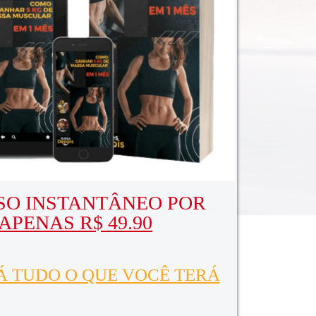
SO INSTANTÂNEO POR
APENAS R$ 49.90
Á TUDO O QUE VOCÊ TERÁ