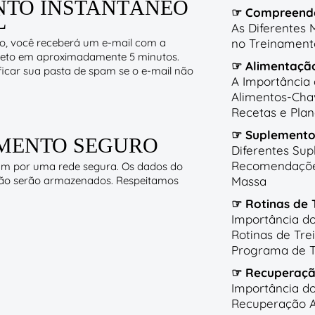
NTO INSTANTÂNEO
☞ Compreende
L
As Diferentes 
no Treinament
do, você receberá um e-mail com a
leto em aproximadamente 5 minutos.
☞ Alimentaçã
ficar sua pasta de spam se o e-mail não
A Importância
Alimentos-Cha
Recetas e Plan
☞ Suplemento
MENTO SEGURO
Diferentes Sup
Recomendaçõe
am por uma rede segura. Os dados do
Massa
 não serão armazenados. Respeitamos
☞ Rotinas de 
Importância do
Rotinas de Tre
Programa de 
☞ Recuperaçã
Importância d
Recuperação A