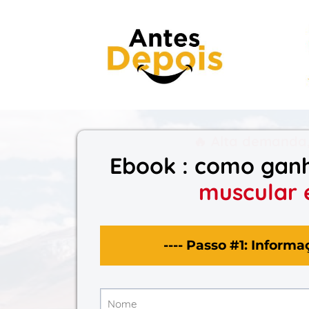
🔥 Alta demanda,
Ebook : como gan
muscular 
---- Passo #1: Informa