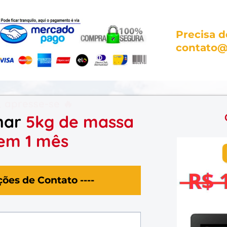
Precisa d
contato@
 apresse-se 🔥
har
5kg de massa
em 1 mês
ções de Contato ----