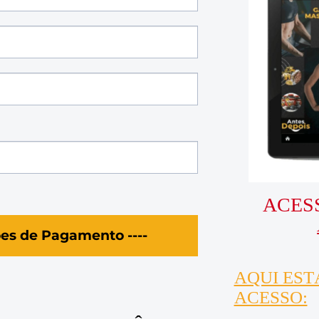
ACES
ões de Pagamento ----
AQUI EST
ACESSO: